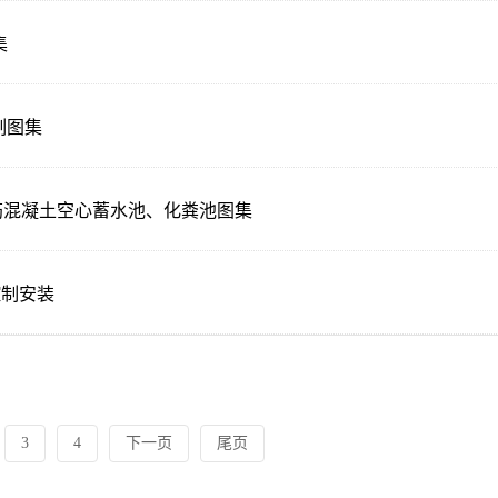
集
制图集
预制钢筋混凝土空心蓄水池、化粪池图集
控制安装
3
4
下一页
尾页