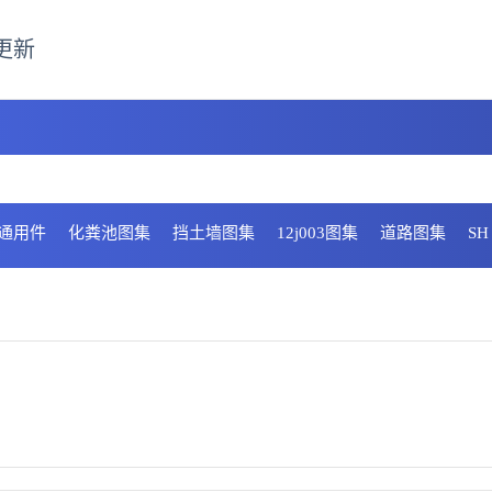
更新
通用件
化粪池图集
挡土墙图集
12j003图集
道路图集
S
物排放
消火栓箱图集
不锈钢管
硬度
纺织和皮革技术