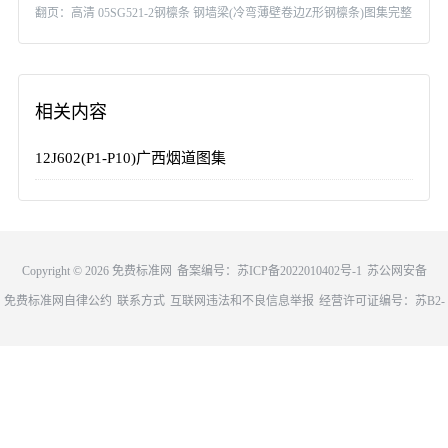
翻页：
高清 05SG521-2钢檩条 钢墙梁(冷弯薄壁卷边Z形钢檩条)图集完整
版
相关内容
12J602(P1-P10)广西烟道图集
Copyright ©
2026
免费标准网
备案编号：
苏ICP备2022010402号-1
苏公网安备
免费标准网自律公约
联系方式
互联网违法和不良信息举报
32011302321677
经营许可证编号：苏B2-
20221042