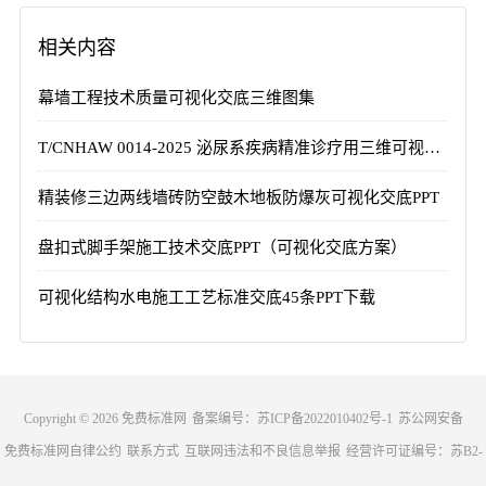
相关内容
幕墙工程技术质量可视化交底三维图集
T/CNHAW 0014-2025 泌尿系疾病精准诊疗用三维可视化数字智慧系统技术要求
精装修三边两线墙砖防空鼓木地板防爆灰可视化交底PPT
盘扣式脚手架施工技术交底PPT（可视化交底方案）
可视化结构水电施工工艺标准交底45条PPT下载
Copyright ©
2026
免费标准网
备案编号：
苏ICP备2022010402号-1
苏公网安备
免费标准网自律公约
联系方式
互联网违法和不良信息举报
32011302321677
经营许可证编号：苏B2-
20221042